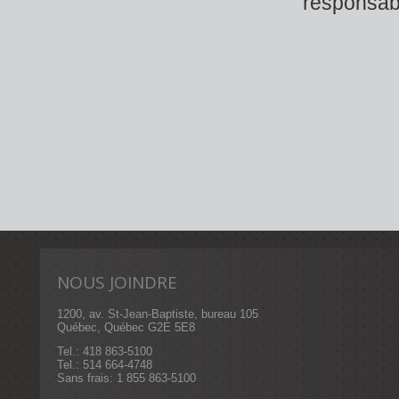
responsabi
NOUS JOINDRE
1200, av. St-Jean-Baptiste, bureau 105
Québec, Québec G2E 5E8
Tel.: 418 863-5100
Tel.: 514 664-4748
Sans frais: 1 855 863-5100