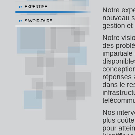
EXPERTISE
Notre expe
nouveau su
SAVOIR-FAIRE
gestion et
Notre visi
des problé
impartiale
disponibles
conception
réponses a
dans le r
infrastruct
télécommu
Nos interv
plus coût
pour attei