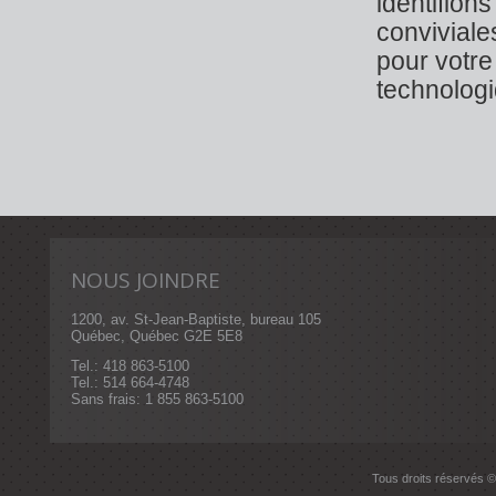
identifion
conviviale
pour votre
technologi
NOUS JOINDRE
1200, av. St-Jean-Baptiste, bureau 105
Québec, Québec G2E 5E8
Tel.: 418 863-5100
Tel.: 514 664-4748
Sans frais: 1 855 863-5100
Tous droits réservés ©