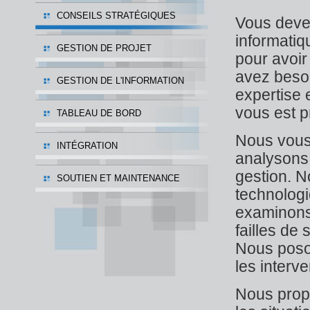
CONSEILS STRATÉGIQUES
Vous devez
informatiq
GESTION DE PROJET
pour avoi
avez besoi
GESTION DE L'INFORMATION
expertise 
vous est pr
TABLEAU DE BORD
Nous vous 
INTÉGRATION
analysons 
gestion. N
SOUTIEN ET MAINTENANCE
technolog
examinons 
failles de 
Nous poson
les interv
Nous propo