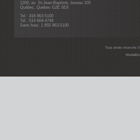
1200, av. St-Jean-Baptiste, bureau 105
Québec, Québec G2E 5E8
Tel.: 418 863-5100
Tel.: 514 664-4748
Sans frais: 1 855 863-5100
Tous droits réservés ©
Modalités 